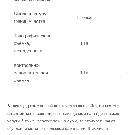
Вынос в натуру
1 точка
2
границ участка
Топографическая
съемка,
1 Га
от 
геоподоснова
Контрольно-
исполнительная
1 Га
от 
съемка
В таблице, размещенной на этой странице сайта, вы можете
ознакомиться с ориентировочными ценами на геодезические
услуги. Что же касается точных сумм, то стоимость работ
обуславливается несколькими факторами. В их числе: