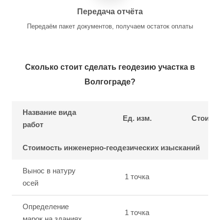
Передача отчёта
Передаём пакет документов, получаем остаток оплаты
Сколько стоит сделать геодезию участка в
Волгограде?
Название вида
Ед. изм.
Стоимос
работ
Стоимость инженерно-геодезических изысканий
Вынос в натуру
1 точка
3
осей
Определение
1 точка
2
марок на зданиях